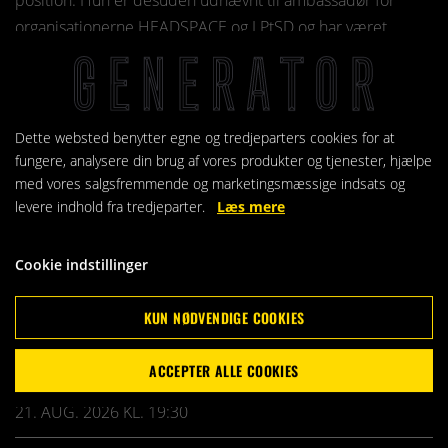
position. Hun er desuden udnævnt til ambassadør for
organisationerne HEADSPACE og LPtSD og har været
nomineret til “Årets Mønsterbryder”.
“Publikum beskriver hende kærligt som en kloning af Niels
Hausgaard og Alberte Winding,” skrev Herning Folkeblad.
Dette websted benytter egne og tredjeparters cookies for at
Med sit nye album inviterer Tina Wiberg publikum med
fungere, analysere din brug af vores produkter og tjenester, hjælpe
med vores salgsfremmende og marketingsmæssige indsats og
hjem – til Vestjylland og til naturen. PR tekst
levere indhold fra tredjeparter.
Læs mere
KOMMENDE ARRANGEMENTER
Cookie indstillinger
TINA WIBERG & BAND
KUN NØDVENDIGE COOKIES
18. AUG. 2026 KL. 19:30
ACCEPTER ALLE COOKIES
GHOST COAST CHOIR
21. AUG. 2026 KL. 19:30