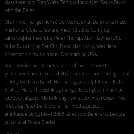
klassikere som Tom Waits’ Temptation og Jeff Becks Brush
with the Blues.
Ole Frimer har gennem årtier været en af Danmarks mest
markante blueskunstnere, med 12 soloalbums og
samarbejder med bl.a. Peter Thorup, Alan Haynes (US),
Vidar Busk (N) og Per Chr. Frost. Han har vundet flere
priser for sin musik både i Danmark og USA.
Knud Møller, anerkendt som en af landets bedste
guitarister, har i mere end 30 år været en uundværlig del af
Johnny Madsens band. Han har også arbejdet med Esther
Brohus, Hans Theessink og mange flere, ligesom han har
været en afgærende brik bag navne som Allan Olsen, Poul
Krebs og Peter Belli. Møller har modtaget stor
anerkendelse og blev i 2008 kåret som Danmarks bedste
guitarist af Ekstra Bladet.
Lineup: