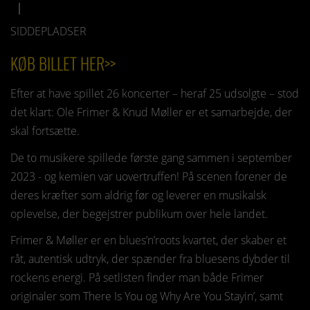
SIDDEPLADSER
KØB BILLET HER>>
Efter at have spillet 26 koncerter – heraf 25 udsolgte – stod
det klart: Ole Frimer & Knud Møller er et samarbejde, der
skal fortsætte.
De to musikere spillede første gang sammen i september
2023 - og kemien var uovertruffen! På scenen forener de
deres kræfter som aldrig før og leverer en musikalsk
oplevelse, der begejstrer publikum over hele landet.
Frimer & Møller er en blues’n’roots kvartet, der skaber et
råt, autentisk udtryk, der spænder fra bluesens dybder til
rockens energi. På setlisten finder man både Frimer
originaler som There Is You og Why Are You Stayin’, samt