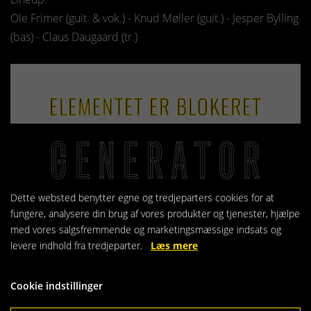
Ole Frimer (guit. & vok.) - Knud Møller (guit.) - Jesper Bylling
(bas) - Claus Daugaard (tr.)
ELEMENTET ER BLOKERET
Adgangen til elementet er blevet begrænset, da du
ikke har accepteret de påkrævede cookies. Denne
foranstaltning er truffet for at overholde gældende
Dette websted benytter egne og tredjeparters cookies for at
databeskyttelseslovgivning. Du kan få adgang til
fungere, analysere din brug af vores produkter og tjenester, hjælpe
elementet ved at acceptere cookies for elementet.
med vores salgsfremmende og marketingsmæssige indsats og
levere indhold fra tredjeparter.
Læs mere
TILLAD COOKIES
Cookie indstillinger
LÆS MERE OM COOKIES