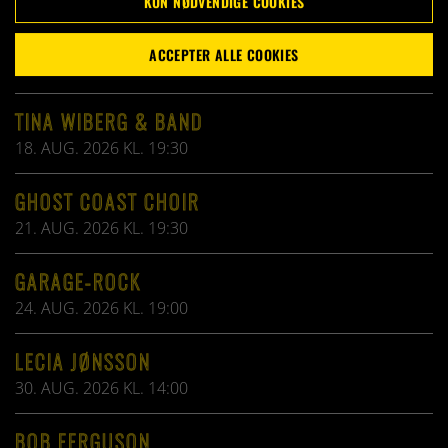
bliver siddende længe efter sidste tone har klinget ud.
KUN NØDVENDIGE COOKIES
ACCEPTER ALLE COOKIES
KOMMENDE ARRANGEMENTER
TINA WIBERG & BAND
18. AUG. 2026 KL. 19:30
GHOST COAST CHOIR
21. AUG. 2026 KL. 19:30
GARAGE-ROCK
24. AUG. 2026 KL. 19:00
LECIA JØNSSON
30. AUG. 2026 KL. 14:00
BOB FERGUSON