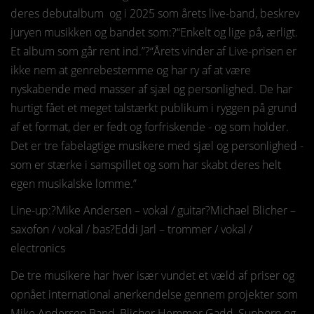
deres debutalbum og i 2025 som årets live-band, beskrev
juryen musikken og bandet som:?“Enkelt og lige på, ærligt.
Et album som går rent ind.”?“Årets vinder af Live-prisen er
ikke nem at genrebestemme og har ry af at være
nyskabende med masser af sjæl og personlighed. De har
hurtigt fået et meget talstærkt publikum i ryggen på grund
af et format, der er fedt og forfriskende - og som holder.
Det er tre fabelagtige musikere med sjæl og personlighed -
som er stærke i samspillet og som har skabt deres helt
egen musikalske lomme.”
Line-up:?Mike Andersen – vokal / guitar?Michael Blicher –
saxofon / vokal / bas?Eddi Jarl – trommer / vokal /
electronics
De tre musikere har hver især vundet et væld af priser og
opnået international anerkendelse gennem projekter som
Mike Andersen Band, Blicher Hemmer Gadd, Sunbörn og