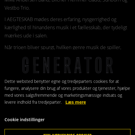
Vestbo Trio.
I AEGTESKAB mødes deres erfaring, nysgerrighed og
kærlighed til hinandens musik i et fællesskab, der tydeligt
mærkes ude i salen.
Når trioen bliver spurgt, hvilken genre musik de spiller,
svarer de enkelt:?“Det er bare musik, men der er
elementer at rock, blues, soul, pop og jazz”?For
AEGTESKAB er det nemlig meget mere end en koncert.
Det er nærværet med publikum, spilleglæde og kærlighed
Dette websted benytter egne og tredjeparters cookies for at
– til musikken, til øjeblikket og til hinanden.
fungere, analysere din brug af vores produkter og tjenester, hjælpe
med vores salgsfremmende og marketingsmæssige indsats og
En anmelder ramte måske essensen bedst med
levere indhold fra tredjeparter.
Læs mere
overskriften:?“AEGTESKAB - koncerten, du ikke vidste, du
ville elske.”
Cookie indstillinger
Kom og oplev en levende, varm og intens koncert, der