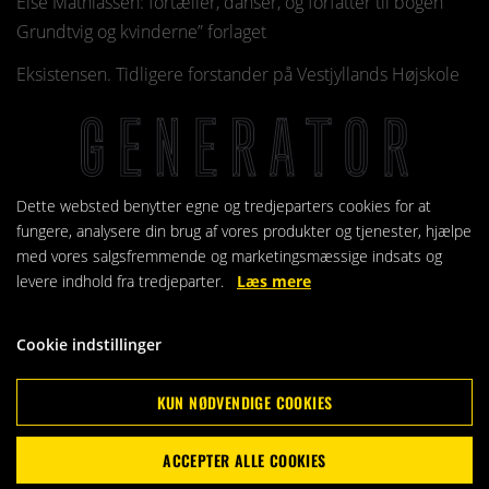
Else Mathiassen: fortæller, danser, og forfatter til bogen ”
Grundtvig og kvinderne” forlaget
Eksistensen. Tidligere forstander på Vestjyllands Højskole
gennem 16 år og nu leder af
Fortælle Akademiet. Højskolen Mors.
Torben Lassen: trompetist, oplæser og komponist.
Dette websted benytter egne og tredjeparters cookies for at
Thomas Clausen: pianist.
fungere, analysere din brug af vores produkter og tjenester, hjælpe
med vores salgsfremmende og marketingsmæssige indsats og
levere indhold fra tredjeparter.
Læs mere
Cookie indstillinger
KOMMENDE ARRANGEMENTER
KUN NØDVENDIGE COOKIES
TINA WIBERG & BAND
ACCEPTER ALLE COOKIES
18. AUG. 2026 KL. 19:30