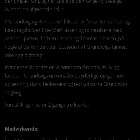
der omgav ham, og her spillede de mange forskellige
kvinder en afgørende rolle.
I ”Grundtvig og Kvinderne” fokuserer fortæller, danser og
foredragsholder Else Mathiassen og to musikere med
rødder i jazzen, Torben Lassen og Thomas Clausen, på
nogle af de kvinder, der pustede liv i Grundtvigs tanker,
ideer og digtning.
Kvinderne får ordet og vi hører om Grundtvigs liv og
færden. Grundtvigs univers åbnes yderlige op gennem
oplæsning, dans, fællessang og recitation fra Grundtvigs
dagbog.
Forestillingen varer 2 gange tre kvarter.
Medvirkende: