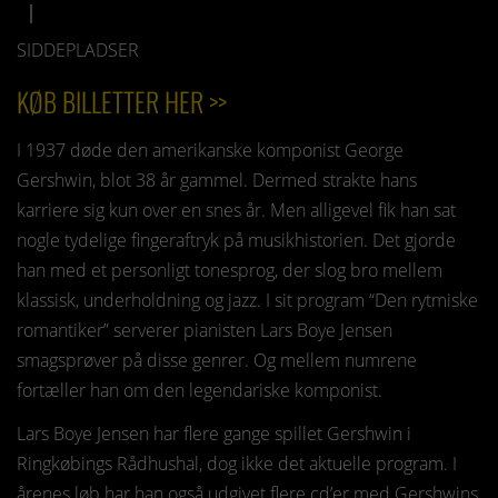
SIDDEPLADSER
KØB BILLETTER HER >>
I 1937 døde den amerikanske komponist George
Gershwin, blot 38 år gammel. Dermed strakte hans
karriere sig kun over en snes år. Men alligevel fik han sat
nogle tydelige fingeraftryk på musikhistorien. Det gjorde
han med et personligt tonesprog, der slog bro mellem
klassisk, underholdning og jazz. I sit program “Den rytmiske
romantiker” serverer pianisten Lars Boye Jensen
smagsprøver på disse genrer. Og mellem numrene
fortæller han om den legendariske komponist.
Lars Boye Jensen har flere gange spillet Gershwin i
Ringkøbings Rådhushal, dog ikke det aktuelle program. I
årenes løb har han også udgivet flere cd’er med Gershwins