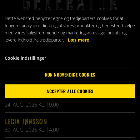
Dette websted benytter egne og tredjeparters cookies for at
fungere, analysere din brug af vores produkter og tjenester, hjælpe
KOMMENDE ARRANGEMENTER
med vores salgsfremmende og marketingsmæssige indsats og
levere indhold fra tredjeparter.
Læs mere
TINA WIBERG & BAND
18. AUG. 2026 KL. 19:30
Cookie indstillinger
GHOST COAST CHOIR
KUN NØDVENDIGE COOKIES
21. AUG. 2026 KL. 19:30
ACCEPTER ALLE COOKIES
GARAGE-ROCK
24. AUG. 2026 KL. 19:00
LECIA JØNSSON
30. AUG. 2026 KL. 14:00