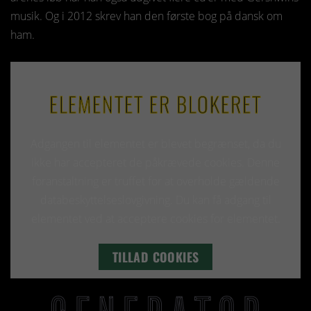
musik. Og i 2012 skrev han den første bog på dansk om
ham.
ELEMENTET ER BLOKERET
Adgangen til elementet er blevet begrænset, da du
ikke har accepteret de påkrævede cookies. Denne
foranstaltning er truffet for at overholde gældende
databeskyttelseslovgivning. Du kan få adgang til
elementet ved at acceptere cookies for elementet.
TILLAD COOKIES
LÆS MERE OM COOKIES